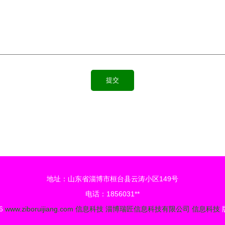
地址：山东省淄博市桓台县云涛小区149号
电话：1856031**
26
www.ziboruijiang.com
信息科技
淄博瑞匠信息科技有限公司
信息科技