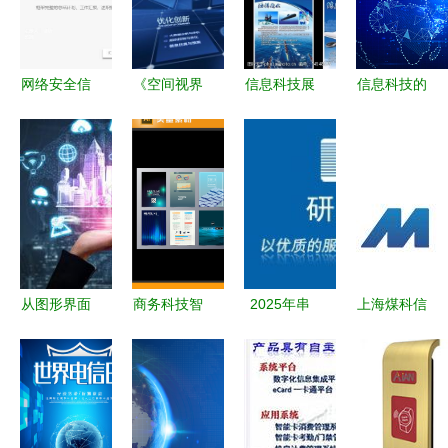
网络安全信
《空间视界
信息科技展
信息科技的
息科技数据
AE模板“AI
板图片素材
未来图景
云服务ppt
格子&闪烁
设计指南
科技感图片
模板
迭代”特性
科技与艺术
的震撼与启
与技术叙
的完美融合
示
事》
从图形界面
商务科技智
2025年串
上海煤科信
到智能生活
慧信息企业
口工控机供
息科技 引
信息科技如
产品画册封
应商全面指
领煤矿智能
何重塑现代
面海报-版
南 深度解
化转型的创
家庭与商业
权可商用
析优质制造
新力量