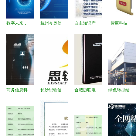
商与选购建
议
数字未来，
杭州今奥信
自主知识产
智臣科技
连接无界
息科技股份
权的多元应
产品信息
泛微OA办
用 从校园
公系统移动
到移动支付
办公项目顺
的完整解决
利验收助力
方案——聚
企业数字化
现金划算吧
转型
商务信息科
长沙思软信
合肥迈联电
绿色转型结
技展望 数
息科技
子信息科技
硕果 长虹
智影像绘制
三星
网络科技获
未来蓝图
Anymove
评国家级绿
SH-T100
色工厂，引
60G移动硬
领信息科技