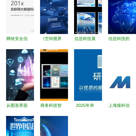
网络安全信
《空间视界
信息科技展
信息科技的
息科技数据
AE模板“AI
板图片素材
未来图景
云服务ppt
格子&闪烁
设计指南
科技感图片
模板
迭代”特性
科技与艺术
的震撼与启
与技术叙
的完美融合
示
事》
从图形界面
商务科技智
2025年串
上海煤科信
到智能生活
慧信息企业
口工控机供
息科技 引
信息科技如
产品画册封
应商全面指
领煤矿智能
何重塑现代
面海报-版
南 深度解
化转型的创