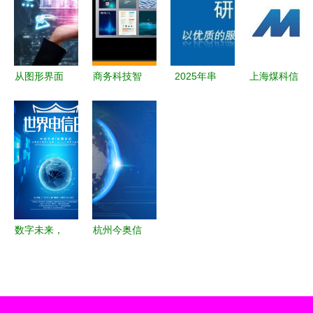
与技术叙
的完美融合
示
事》
从图形界面
商务科技智
2025年串
上海煤科信
到智能生活
慧信息企业
口工控机供
息科技 引
信息科技如
产品画册封
应商全面指
领煤矿智能
何重塑现代
面海报-版
南 深度解
化转型的创
家庭与商业
权可商用
析优质制造
新力量
商与选购建
议
数字未来，
杭州今奥信
连接无界
息科技股份
泛微OA办
公系统移动