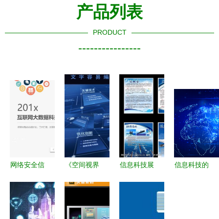
产品列表
PRODUCT
----------------
网络安全信
《空间视界
信息科技展
信息科技的
息科技数据
AE模板“AI
板图片素材
未来图景
云服务ppt
格子&闪烁
设计指南
科技感图片
模板
迭代”特性
科技与艺术
的震撼与启