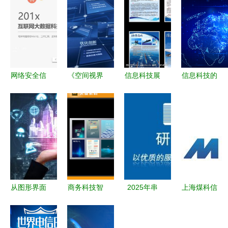
网络安全信
《空间视界
信息科技展
信息科技的
息科技数据
AE模板“AI
板图片素材
未来图景
云服务ppt
格子&闪烁
设计指南
科技感图片
模板
迭代”特性
科技与艺术
的震撼与启
与技术叙
的完美融合
示
事》
从图形界面
商务科技智
2025年串
上海煤科信
到智能生活
慧信息企业
口工控机供
息科技 引
信息科技如
产品画册封
应商全面指
领煤矿智能